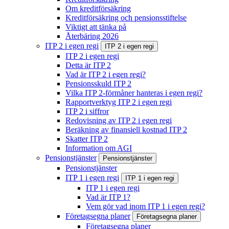
Om kreditförsäkring
Kreditförsäkring och pensionsstiftelse
Viktigt att tänka på
Återbäring 2026
ITP 2 i egen regi
ITP 2 i egen regi
ITP 2 i egen regi
Detta är ITP 2
Vad är ITP 2 i egen regi?
Pensionsskuld ITP 2
Vilka ITP 2-förmåner hanteras i egen regi?
Rapportverktyg ITP 2 i egen regi
ITP 2 i siffror
Redovisning av ITP 2 i egen regi
Beräkning av finansiell kostnad ITP 2
Skatter ITP 2
Information om AGI
Pensionstjänster
Pensionstjänster
Pensionstjänster
ITP 1 i egen regi
ITP 1 i egen regi
ITP 1 i egen regi
Vad är ITP 1?
Vem gör vad inom ITP 1 i egen regi?
Företagsegna planer
Företagsegna planer
Företagsegna planer