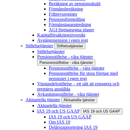
Beräkning av pensionsskuld
Förmånsberäkning
Fribrevsregister
Pensionsförmedling
Förmånstagarutredning
AGI företagsegna planer
Kapitalförsäkringsöversikt
Avgångspension i egen regi
Stiftelsetjänster
Stiftelsetjänster
Stiftelsetjänster
Pensionsstiftelse - våra tjänster
Pensionsstiftelse - våra tjänster
Pensionsstiftelse - våra tjänster
Pensionsstiftelse för stora företag med
pensioner i egen regi
Vinstandelsstiftelse – ett sätt att engagera och
premiera anställda
Avkastningsstiftelse - våra tjänster
Aktuariella tjänster
Aktuariella tjänster
Aktuariella tjänster
IAS 19 och US GAAP
IAS 19 och US GAAP
IAS 19 och US GAAP
Om IAS 19
Delårsrapportering IAS 19