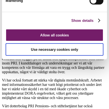
Marketing
premier som beräknas via tariffen med det faktiska premiebehovet,
som speglar våra förväntade kostnader såsom skador och drift.
Eftersom PRI har en stark balansräkning har styrelsen valt att inte
höja premierna för 2026 till den nivå som krävs för att täcka de
förväntade kostnaderna. Detta innebär oförändrade kostnader för
Show details
våra kundföretag och bidrar till att tryggande i egen regi fortsatt är
ett attraktivt alternativ.
Allow all cookies
Efter årsskiftet kommer vi också att se över möjligheten att lämna
återbäring. Vi återkommer med besked om detta i början av 2026.
Use necessary cookies only
Under året har vi fortsatt att prioritera starka leveranser till våra
kunder och utvecklat vår strategi – en strategi som sätter kunden i
centrum och bygger på de unika och djupa kompetenser som finns
inom PRI. I kunddialoger och undersökningar ser vi att vår
kompetens och vår förmåga att vara en trygg och långsiktig partner
uppskattas, något vi är väldigt stolta över.
Vi har också fortsatt att stärka vår digitala motståndskraft. Arbetet
med informationssäkerhet har varit högt prioriterat och under året
har vi stärkt vårt skydd i en tid med ökade cyberhot och
implementerat DORA-regelverket, vilket gett oss ytterligare
möjlighet att vässa vår struktur och våra processer.
Vårt dotterbolag PRI Pensions- och stiftelsetjänst har också