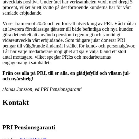
utvecklats positivt. Under året har verksamheten vuxit med drygt 5
procent, vilket är ett kvitto på det förtroende kunderna har för vårt
samlade erbjudande.
Vi ser fram emot 2026 och en fortsatt utveckling av PRI. Vårt mål är
att leverera förstklassiga tjänster till både befintliga och nya kunder,
göra det enkelt att använda pension i egen regi och samtidigt
vidareutveckla vårt erbjudande. Som tidigare jular donerar PRI
pengar till välgörande ändamål i stället för kund- och personalgåvor.
I år har varje medarbetare möjlighet att själv välja bland ett stort
antal mottagare, vilket speglar PRI:s och medarbetarnas
engagemang i samhället.
Från oss alla på PRI, till er alla, en glädjefylld och vilsam jul-
och nyårshelg!
/Jonas Jonsson, vd PRI Pensionsgaranti
Kontakt
PRI Pensionsgaranti