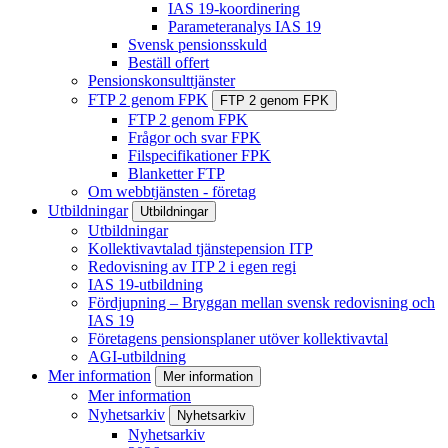
IAS 19-koordinering
Parameteranalys IAS 19
Svensk pensionsskuld
Beställ offert
Pensionskonsulttjänster
FTP 2 genom FPK
FTP 2 genom FPK
FTP 2 genom FPK
Frågor och svar FPK
Filspecifikationer FPK
Blanketter FTP
Om webbtjänsten - företag
Utbildningar
Utbildningar
Utbildningar
Kollektivavtalad tjänstepension ITP
Redovisning av ITP 2 i egen regi
IAS 19-utbildning
Fördjupning – Bryggan mellan svensk redovisning och
IAS 19
Företagens pensionsplaner utöver kollektivavtal
AGI-utbildning
Mer information
Mer information
Mer information
Nyhetsarkiv
Nyhetsarkiv
Nyhetsarkiv