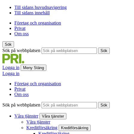
Till sidans huvudnavigering
Till sidans innehåll
Företag och organisation
Privat
Om oss
Sök
Sök på webbplatsen
Sök
Logga in
Meny
Stäng
Logga in
Företag och organisation
Privat
Om oss
Sök på webbplatsen
Sök
Våra tjänster
Våra tjänster
Våra tjänster
Kreditförsäkring
Kreditförsäkring
Kreditförsäkring