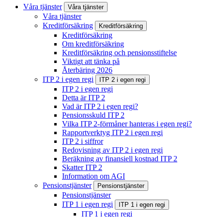
Våra tjänster
Våra tjänster
Våra tjänster
Kreditförsäkring
Kreditförsäkring
Kreditförsäkring
Om kreditförsäkring
Kreditförsäkring och pensionsstiftelse
Viktigt att tänka på
Återbäring 2026
ITP 2 i egen regi
ITP 2 i egen regi
ITP 2 i egen regi
Detta är ITP 2
Vad är ITP 2 i egen regi?
Pensionsskuld ITP 2
Vilka ITP 2-förmåner hanteras i egen regi?
Rapportverktyg ITP 2 i egen regi
ITP 2 i siffror
Redovisning av ITP 2 i egen regi
Beräkning av finansiell kostnad ITP 2
Skatter ITP 2
Information om AGI
Pensionstjänster
Pensionstjänster
Pensionstjänster
ITP 1 i egen regi
ITP 1 i egen regi
ITP 1 i egen regi