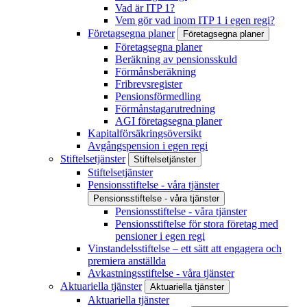
Vad är ITP 1?
Vem gör vad inom ITP 1 i egen regi?
Företagsegna planer
Företagsegna planer
Företagsegna planer
Beräkning av pensionsskuld
Förmånsberäkning
Fribrevsregister
Pensionsförmedling
Förmånstagarutredning
AGI företagsegna planer
Kapitalförsäkringsöversikt
Avgångspension i egen regi
Stiftelsetjänster
Stiftelsetjänster
Stiftelsetjänster
Pensionsstiftelse - våra tjänster
Pensionsstiftelse - våra tjänster
Pensionsstiftelse - våra tjänster
Pensionsstiftelse för stora företag med
pensioner i egen regi
Vinstandelsstiftelse – ett sätt att engagera och
premiera anställda
Avkastningsstiftelse - våra tjänster
Aktuariella tjänster
Aktuariella tjänster
Aktuariella tjänster