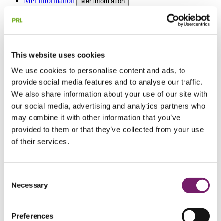
Mer information
Mer information
Mer information
Nyhetsarkiv
Nyhetsarkiv
Nyhetsarkiv
2026
2025
This website uses cookies
2024
2023
We use cookies to personalise content and ads, to
2022
provide social media features and to analyse our traffic.
2021
2020
We also share information about your use of our site with
Nyhetsmejl
our social media, advertising and analytics partners who
Sifferfakta
may combine it with other information that you’ve
Broschyrer och blanketter
Information för ombud BTP och FTP
provided to them or that they’ve collected from your use
Information för ombud ITP 2
of their services.
Information till anställda
Kontakt företag och organisation
Företag och organisation
Consent
Mer information
Necessary
Selection
Broschyrer och blanketter
Broschyrer och blanketter
Preferences