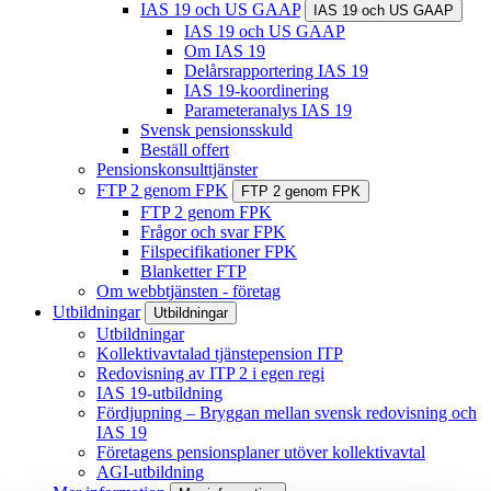
IAS 19 och US GAAP
IAS 19 och US GAAP
IAS 19 och US GAAP
Om IAS 19
Delårsrapportering IAS 19
IAS 19-koordinering
Parameteranalys IAS 19
Svensk pensionsskuld
Beställ offert
Pensionskonsulttjänster
FTP 2 genom FPK
FTP 2 genom FPK
FTP 2 genom FPK
Frågor och svar FPK
Filspecifikationer FPK
Blanketter FTP
Om webbtjänsten - företag
Utbildningar
Utbildningar
Utbildningar
Kollektivavtalad tjänstepension ITP
Redovisning av ITP 2 i egen regi
IAS 19-utbildning
Fördjupning – Bryggan mellan svensk redovisning och
IAS 19
Företagens pensionsplaner utöver kollektivavtal
AGI-utbildning