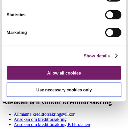
Statistics
Blanketter
Avtal PRI Pensionsgarantis webbtjänst
Marketing
Löneskatteschema 2026
Löneskatteschema 2026 in English
Löneskatteschema 2025
Löneskatteschema 2024
Löneskatteschema 2023
Show details
Uppgifter om pensionsutbetalning
Broschyrer
Allow all cookies
ITP i egen regi - handbok
Use necessary cookies only
Handbook for ITP and the book reserve method
Ansökan och villkor kreditförsäkring
Allmänna kreditförsäkringsvillkor
Ansökan om kreditförsäkring
Ansökan om kreditförsäkring KTP-planen