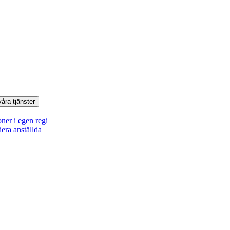
våra tjänster
oner i egen regi
iera anställda