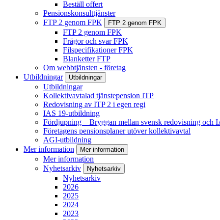
Beställ offert
Pensionskonsulttjänster
FTP 2 genom FPK
FTP 2 genom FPK
FTP 2 genom FPK
Frågor och svar FPK
Filspecifikationer FPK
Blanketter FTP
Om webbtjänsten - företag
Utbildningar
Utbildningar
Utbildningar
Kollektivavtalad tjänstepension ITP
Redovisning av ITP 2 i egen regi
IAS 19-utbildning
Fördjupning – Bryggan mellan svensk redovisning och 
Företagens pensionsplaner utöver kollektivavtal
AGI-utbildning
Mer information
Mer information
Mer information
Nyhetsarkiv
Nyhetsarkiv
Nyhetsarkiv
2026
2025
2024
2023