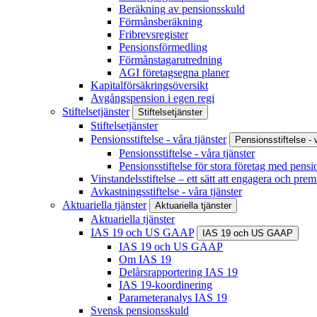
Beräkning av pensionsskuld
Förmånsberäkning
Fribrevsregister
Pensionsförmedling
Förmånstagarutredning
AGI företagsegna planer
Kapitalförsäkringsöversikt
Avgångspension i egen regi
Stiftelsetjänster
Stiftelsetjänster
Stiftelsetjänster
Pensionsstiftelse - våra tjänster
Pensionsstiftelse - 
Pensionsstiftelse - våra tjänster
Pensionsstiftelse för stora företag med pensi
Vinstandelsstiftelse – ett sätt att engagera och prem
Avkastningsstiftelse - våra tjänster
Aktuariella tjänster
Aktuariella tjänster
Aktuariella tjänster
IAS 19 och US GAAP
IAS 19 och US GAAP
IAS 19 och US GAAP
Om IAS 19
Delårsrapportering IAS 19
IAS 19-koordinering
Parameteranalys IAS 19
Svensk pensionsskuld