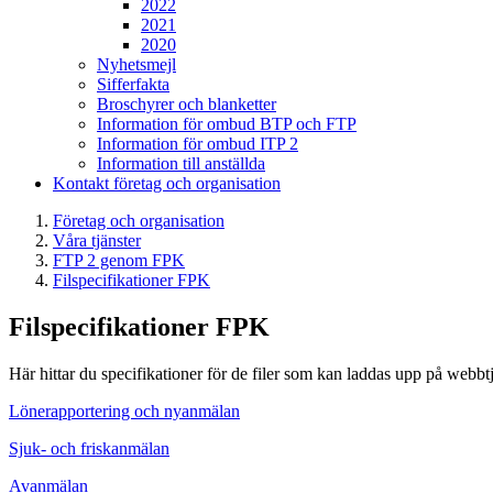
2022
2021
2020
Nyhetsmejl
Sifferfakta
Broschyrer och blanketter
Information för ombud BTP och FTP
Information för ombud ITP 2
Information till anställda
Kontakt företag och organisation
Företag och organisation
Våra tjänster
FTP 2 genom FPK
Filspecifikationer FPK
Filspecifikationer FPK
Här hittar du specifikationer för de filer som kan laddas upp på webbt
Lönerapportering och nyanmälan
Sjuk- och friskanmälan
Avanmälan