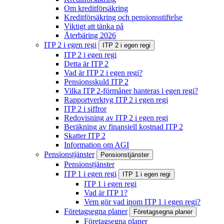
Om kreditförsäkring
Kreditförsäkring och pensionsstiftelse
Viktigt att tänka på
Återbäring 2026
ITP 2 i egen regi
ITP 2 i egen regi
ITP 2 i egen regi
Detta är ITP 2
Vad är ITP 2 i egen regi?
Pensionsskuld ITP 2
Vilka ITP 2-förmåner hanteras i egen regi?
Rapportverktyg ITP 2 i egen regi
ITP 2 i siffror
Redovisning av ITP 2 i egen regi
Beräkning av finansiell kostnad ITP 2
Skatter ITP 2
Information om AGI
Pensionstjänster
Pensionstjänster
Pensionstjänster
ITP 1 i egen regi
ITP 1 i egen regi
ITP 1 i egen regi
Vad är ITP 1?
Vem gör vad inom ITP 1 i egen regi?
Företagsegna planer
Företagsegna planer
Företagsegna planer