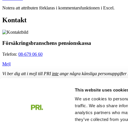
Notera att attributen förklaras i kommentarsfunktionen i Excel.
Kontakt
Försäkringsbranschens pensionskassa
Telefon:
08-679 06 60
Mejl
Vi ber dig att i mejl till PRI
inte
ange några känsliga personuppgifter
När PRI tagit emot ditt mejl så kommer de personuppgifter som mejl
This website uses cookie
PRI Pensionsgaranti och PRI Pensions- och 
We use cookies to personal
traffic. We also share info
Följ oss
analytics partners who may
they’ve collected from your
Kontakt privat
Kontakt företag och organisation