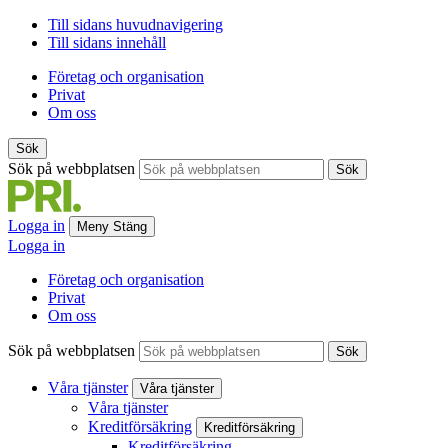
Till sidans huvudnavigering
Till sidans innehåll
Företag och organisation
Privat
Om oss
Sök
Sök på webbplatsen
Sök
Logga in
Meny
Stäng
Logga in
Företag och organisation
Privat
Om oss
Sök på webbplatsen
Sök
Våra tjänster
Våra tjänster
Våra tjänster
Kreditförsäkring
Kreditförsäkring
Kreditförsäkring