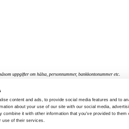
 såsom uppgifter om hälsa, personnummer, bankkontonummer etc.
et innehåller att behandlas enligt dataskyddsförordningen (GDPR).
s
stiftelsetjänst
ise content and ads, to provide social media features and to an
rmation about your use of our site with our social media, advertis
 combine it with other information that you’ve provided to them o
 use of their services.