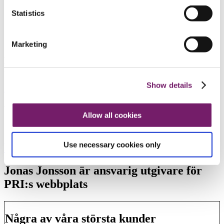
Organisationsnummer: 556695-8194
Statistics
DUNS-nummer: 77-434-5230
Marketing
Årsredovisning och hållbarhetsrapport
PRI Pensionsgaranti 2025
Show details
Årsredovisning och hållbarhetsrapport PRI Pensionsgaranti 2025
Vi är cirka 150 anställda i Stockholm och
Allow all cookies
Göteborg
Use necessary cookies only
Rating Standard & Poor´s
Jonas Jonsson är ansvarig utgivare för
PRI:s webbplats
Några av våra största kunder