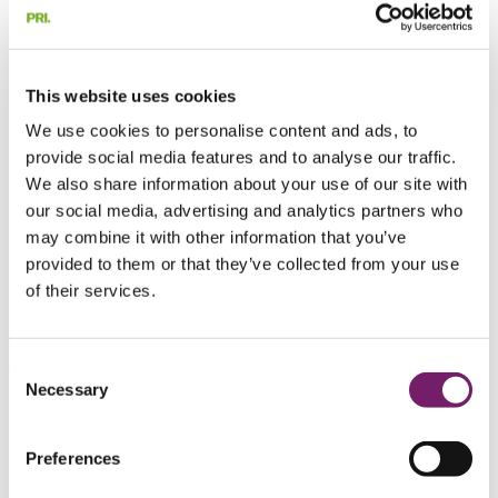
Filmer om PRI och pension i egen regi
Moderbolag är Försäkringsbolaget PRI
Pensionsgaranti, ömsesidigt
This website uses cookies
Ansvarar för kreditförsäkring och kollektivavtalad ITP 2-
We use cookies to personalise content and ads, to
administration
provide social media features and to analyse our traffic.
Bildades 1961
We also share information about your use of our site with
Försäkringsansvar 357 miljarder kronor
Konsolideringskapital 40 miljarder kronor
our social media, advertising and analytics partners who
Officiell rating Standard & Poors, A/stable
may combine it with other information that you’ve
Tillsynsmyndighet Finansinspektionen
provided to them or that they’ve collected from your use
Organisationsnummer 502014-6279
DUNS-nummer: 35-325-0541
of their services.
Dotterbolag PRI Pensions- och
stiftelsetjänst AB
Consent
Necessary
Selection
Pensionstjänster
Aktuariella tjänster
Stiftelsetjänster
Preferences
Pensionskonsulttjänster för företag inom
tjänstepensionsområdet