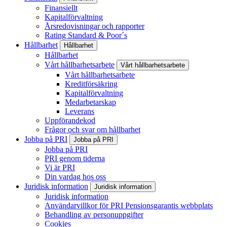
Finansiellt
Kapitalförvaltning
Årsredovisningar och rapporter
Rating Standard & Poor´s
Hållbarhet
Hållbarhet
Hållbarhet
Vårt hållbarhetsarbete
Vårt hållbarhetsarbete
Vårt hållbarhetsarbete
Kreditförsäkring
Kapitalförvaltning
Medarbetarskap
Leverans
Uppförandekod
Frågor och svar om hållbarhet
Jobba på PRI
Jobba på PRI
Jobba på PRI
PRI genom tiderna
Vi är PRI
Din vardag hos oss
Juridisk information
Juridisk information
Juridisk information
Användarvillkor för PRI Pensionsgarantis webbplats
Behandling av personuppgifter
Cookies