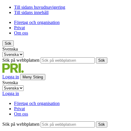
Till sidans huvudnavigering
Till sidans innehåll
Företag och organisation
Privat
Om oss
Sök
Svenska
Sök på webbplatsen
Sök
Logga in
Meny
Stäng
Svenska
Logga in
Företag och organisation
Privat
Om oss
Sök på webbplatsen
Sök