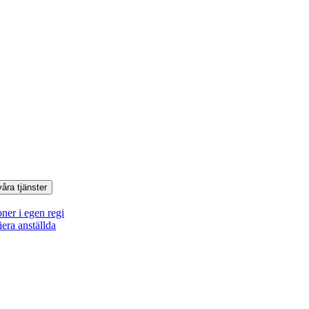
våra tjänster
oner i egen regi
iera anställda