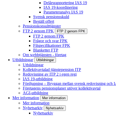
Delårsrapportering IAS 19
IAS 19-koordinering
Parameteranalys IAS 19
Svensk pensionsskuld
Beställ offert
Pensionskonsulttjänster
FTP 2 genom FPK
FTP 2 genom FPK
FTP 2 genom FPK
Frågor och svar FPK
Filspecifikationer FPK
Blanketter FTP
Om webbtjänsten - företag
Utbildningar
Utbildningar
Utbildningar
Kollektivavtalad tjänstepension ITP
Redovisning av ITP 2 i egen regi
IAS 19-utbildning
Fördjupning – Bryggan mellan svensk redovisning och 
Företagens pensionsplaner utöver kollektivavtal
AGI-utbildning
Mer information
Mer information
Mer information
Nyhetsarkiv
Nyhetsarkiv
Nyhetsarkiv