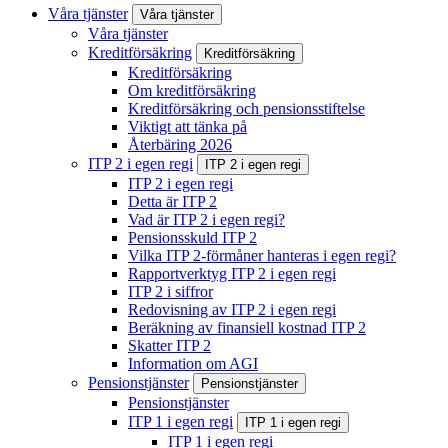
Våra tjänster
Våra tjänster
Våra tjänster
Kreditförsäkring
Kreditförsäkring
Kreditförsäkring
Om kreditförsäkring
Kreditförsäkring och pensionsstiftelse
Viktigt att tänka på
Återbäring 2026
ITP 2 i egen regi
ITP 2 i egen regi
ITP 2 i egen regi
Detta är ITP 2
Vad är ITP 2 i egen regi?
Pensionsskuld ITP 2
Vilka ITP 2-förmåner hanteras i egen regi?
Rapportverktyg ITP 2 i egen regi
ITP 2 i siffror
Redovisning av ITP 2 i egen regi
Beräkning av finansiell kostnad ITP 2
Skatter ITP 2
Information om AGI
Pensionstjänster
Pensionstjänster
Pensionstjänster
ITP 1 i egen regi
ITP 1 i egen regi
ITP 1 i egen regi