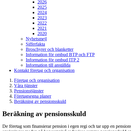
2026
2025
2024
2023
2022
2021
2020
Nyhetsmejl
Sifferfakta
Broschyrer och blanketter
Information för ombud BTP och FTP
Information för ombud ITP 2
Information till anställda
Kontakt företag och organisation
Företag och organisation
Våra tjänster
Pensionstjänster
Företagsegna planer
Beräkning av pensionsskuld
Beräkning av pensionsskuld
De företag som finansierar pension i egen regi och tar upp en pension