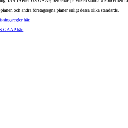
igt IAS 19 eller US GAAP, beroende på vilken standard koncernen föl
planen och andra företagsegna planer enligt dessa olika standards.
sningsregler här.
US GAAP här.