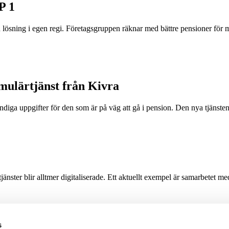
P 1
lösning i egen regi. Företagsgruppen räknar med bättre pensioner för m
mulärtjänst från Kivra
vändiga uppgifter för den som är på väg att gå i pension. Den nya tjänste
änster blir alltmer digitaliserade. Ett aktuellt exempel är samarbetet med
s