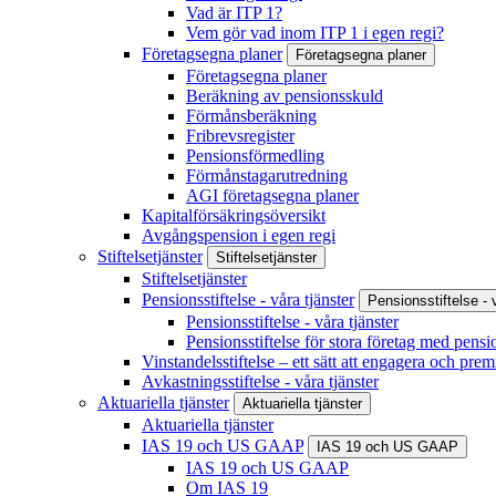
Vad är ITP 1?
Vem gör vad inom ITP 1 i egen regi?
Företagsegna planer
Företagsegna planer
Företagsegna planer
Beräkning av pensionsskuld
Förmånsberäkning
Fribrevsregister
Pensionsförmedling
Förmånstagarutredning
AGI företagsegna planer
Kapitalförsäkringsöversikt
Avgångspension i egen regi
Stiftelsetjänster
Stiftelsetjänster
Stiftelsetjänster
Pensionsstiftelse - våra tjänster
Pensionsstiftelse - 
Pensionsstiftelse - våra tjänster
Pensionsstiftelse för stora företag med pensi
Vinstandelsstiftelse – ett sätt att engagera och prem
Avkastningsstiftelse - våra tjänster
Aktuariella tjänster
Aktuariella tjänster
Aktuariella tjänster
IAS 19 och US GAAP
IAS 19 och US GAAP
IAS 19 och US GAAP
Om IAS 19