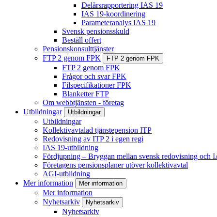
Delårsrapportering IAS 19
IAS 19-koordinering
Parameteranalys IAS 19
Svensk pensionsskuld
Beställ offert
Pensionskonsulttjänster
FTP 2 genom FPK
FTP 2 genom FPK
FTP 2 genom FPK
Frågor och svar FPK
Filspecifikationer FPK
Blanketter FTP
Om webbtjänsten - företag
Utbildningar
Utbildningar
Utbildningar
Kollektivavtalad tjänstepension ITP
Redovisning av ITP 2 i egen regi
IAS 19-utbildning
Fördjupning – Bryggan mellan svensk redovisning och 
Företagens pensionsplaner utöver kollektivavtal
AGI-utbildning
Mer information
Mer information
Mer information
Nyhetsarkiv
Nyhetsarkiv
Nyhetsarkiv