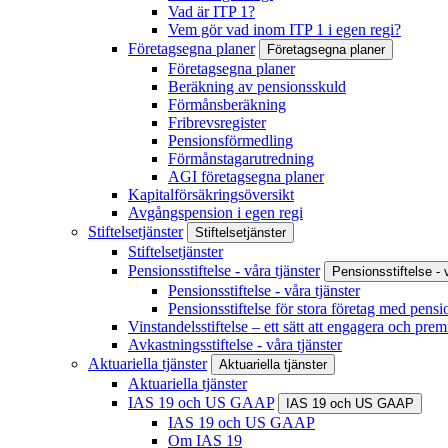
Vad är ITP 1?
Vem gör vad inom ITP 1 i egen regi?
Företagsegna planer
Företagsegna planer
Företagsegna planer
Beräkning av pensionsskuld
Förmånsberäkning
Fribrevsregister
Pensionsförmedling
Förmånstagarutredning
AGI företagsegna planer
Kapitalförsäkringsöversikt
Avgångspension i egen regi
Stiftelsetjänster
Stiftelsetjänster
Stiftelsetjänster
Pensionsstiftelse - våra tjänster
Pensionsstiftelse - 
Pensionsstiftelse - våra tjänster
Pensionsstiftelse för stora företag med pensi
Vinstandelsstiftelse – ett sätt att engagera och prem
Avkastningsstiftelse - våra tjänster
Aktuariella tjänster
Aktuariella tjänster
Aktuariella tjänster
IAS 19 och US GAAP
IAS 19 och US GAAP
IAS 19 och US GAAP
Om IAS 19