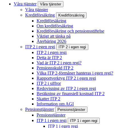
Våra tjänster
Våra tjänster
Våra tjänster
Kreditförsäkring
Kreditförsäkring
Kreditförsäkring
Om kreditförsäkring
Kreditförsäkring och pensionsstiftelse
Viktigt att tänka på
Återbäring 2026
ITP 2 i egen regi
ITP 2 i egen regi
ITP 2 i egen regi
Detta är ITP 2
Vad är ITP 2 i egen regi?
Pensionsskuld ITP 2
Vilka ITP 2-förmåner hanteras i egen regi?
Rapportverktyg ITP 2 i egen regi
ITP 2 i siffror
Redovisning av ITP 2 i egen regi
Beräkning av finansiell kostnad ITP 2
Skatter ITP 2
Information om AGI
Pensionstjänster
Pensionstjänster
Pensionstjänster
ITP 1 i egen regi
ITP 1 i egen regi
ITP 1 i egen regi