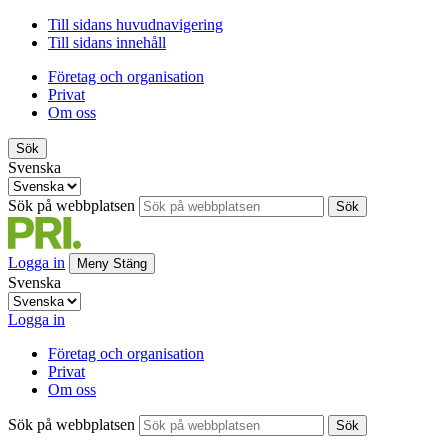
Till sidans huvudnavigering
Till sidans innehåll
Företag och organisation
Privat
Om oss
Sök
Svenska
Sök på webbplatsen
Sök
Logga in
Meny
Stäng
Svenska
Logga in
Företag och organisation
Privat
Om oss
Sök på webbplatsen
Sök