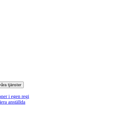
våra tjänster
oner i egen regi
iera anställda