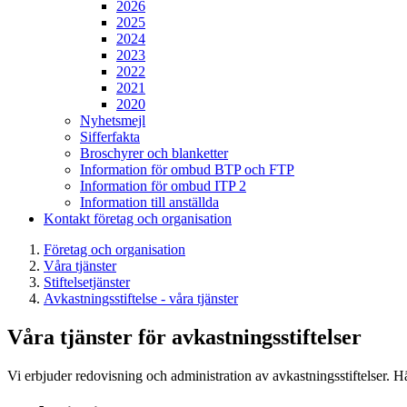
2026
2025
2024
2023
2022
2021
2020
Nyhetsmejl
Sifferfakta
Broschyrer och blanketter
Information för ombud BTP och FTP
Information för ombud ITP 2
Information till anställda
Kontakt företag och organisation
Företag och organisation
Våra tjänster
Stiftelsetjänster
Avkastningsstiftelse - våra tjänster
Våra tjänster för avkastningsstiftelser
Vi erbjuder redovisning och administration av avkastningsstiftelser. Hä