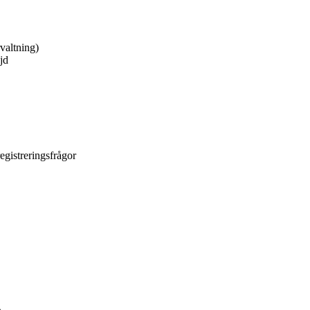
valtning)
jd
egistreringsfrågor