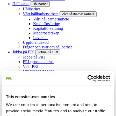
Hållbarhet
Hållbarhet
Hållbarhet
Vårt hållbarhetsarbete
Vårt hållbarhetsarbete
Vårt hållbarhetsarbete
Kreditförsäkring
Kapitalförvaltning
Medarbetarskap
Leverans
Uppförandekod
Frågor och svar om hållbarhet
Jobba på PRI
Jobba på PRI
Jobba på PRI
PRI genom tiderna
Vi är PRI
Din vardag hos oss
Juridisk information
Juridisk information
Juridisk information
Användarvillkor för PRI Pensionsgarantis webbplats
Behandling av personuppgifter
Cookies
This website uses cookies
Integritetspolicy
We use cookies to personalise content and ads, to
Ledning och styrning
Ledning och styrning
Ledning och styrning
provide social media features and to analyse our traffic.
Bolagsledning