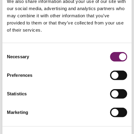
We also share information about your use of our site with
Bolagsstyrning
our social media, advertising and analytics partners who
Styrelse
Kontakta oss
Kontakta oss
may combine it with other information that you’ve
Kontakta oss
provided to them or that they’ve collected from your use
Visselblåsning
of their services.
Om du har ett klagomål
Om oss
Jobba på PRI
Consent
Necessary
Selection
Ett meningsfullt arbetsliv
Preferences
Hos oss på PRI blir du en del av ett företag som kombinerar
trygghet och samhällsnytta. Här får din kompetens växa samtidigt
som du bidrar till både människors framtida pensioner och svenska
företags konkurrenskraft.
Statistics
Gå direkt till
Marketing
Hållbarhet
Finansiell information
Se en film om PRI och svensk konkurrenskraft