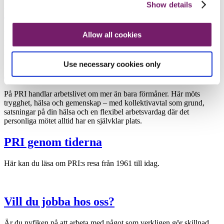
Show details
Vi är PRI
Vi bidrar stolt till svenska företags konkurrenskraft genom att vi
Allow all cookies
hjälper våra kunder att omvandla pensionsavsättningar till
investeringar som skapar värde redan idag.
Use necessary cookies only
Din vardag hos oss
På PRI handlar arbetslivet om mer än bara förmåner. Här möts
trygghet, hälsa och gemenskap – med kollektivavtal som grund,
satsningar på din hälsa och en flexibel arbetsvardag där det
personliga mötet alltid har en självklar plats.
PRI genom tiderna
Här kan du läsa om PRI:s resa från 1961 till idag.
Vill du jobba hos oss?
Är du nyfiken på att arbeta med något som verkligen gör skillnad,