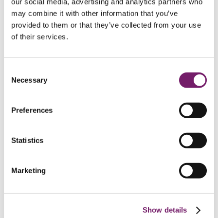
our social media, advertising and analytics partners who
Pensionsförmåner FTP 2
Pensionsförmåner FTP 2
may combine it with other information that you’ve
Pensionsförmåner FTP 2
Ålderspension FTP 2
provided to them or that they’ve collected from your use
Efterlevandepension FTP 2
of their services.
Sjukpension FTP 2
Gå i pension FTP 2
Redan pensionär FTP 2
Händelser som påverkar FTP 2
Consent
Alternativ pensionslösning FTP 2
Necessary
Selection
Frågor och svar FTP 2
Företagsegna planer
Företagsegna planer
Företagsegna planer
Preferences
Utbetalning företagsegna planer
Preliminärt skatteavdrag företagsegna planer
Bosatt utomlands företagsegna planer
Vinstandelsstiftelse
Statistics
Kontakt privat
Kontakt privat
Kontakt privat
Om du inte är nöjd
Marketing
Privat
BTP 2
Alternativ pensionslösning BTP 2
Show details