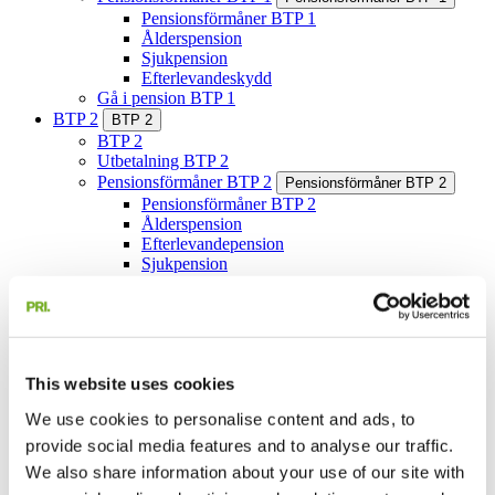
Pensionsförmåner BTP 1
Ålderspension
Sjukpension
Efterlevandeskydd
Gå i pension BTP 1
BTP 2
BTP 2
BTP 2
Utbetalning BTP 2
Pensionsförmåner BTP 2
Pensionsförmåner BTP 2
Pensionsförmåner BTP 2
Ålderspension
Efterlevandepension
Sjukpension
Pension i förtid BTP 2
Gå i pension BTP 2
Redan pensionär BTP 2
Händelser som påverkar BTP 2
Alternativ pensionslösning BTP 2
Frågor och svar BTP 2
This website uses cookies
BTP-nämnden
We use cookies to personalise content and ads, to
FTP 2
FTP 2
provide social media features and to analyse our traffic.
FTP 2
Utbetalning FTP 2
We also share information about your use of our site with
Flexiblare regler för pensionsutbetalning