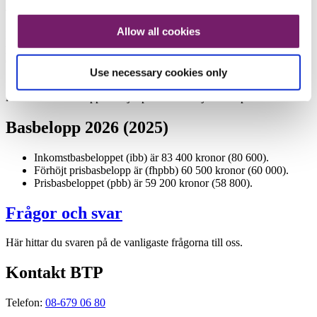
Alternativ pensionslösning BTP 2
Allow all cookies
Banken kan komma överens med den anställde om en annan
pensionslösning. Den alternativa pensionslösningen kan avvika helt
eller delvis från BTP-planen.
Use necessary cookies only
Det finns dock undantag: Ålderspensionen upp till 7,5
inkomstbasbasbelopp och sjukpensionen följer BTP-planen.
Basbelopp 2026 (2025)
Inkomstbasbeloppet (ibb) är 83 400 kronor (80 600).
Förhöjt prisbasbelopp är (fhpbb) 60 500 kronor (60 000).
Prisbasbeloppet (pbb) är 59 200 kronor (58 800).
Frågor och svar
Här hittar du svaren på de vanligaste frågorna till oss.
Kontakt BTP
Telefon:
08-679 06 80