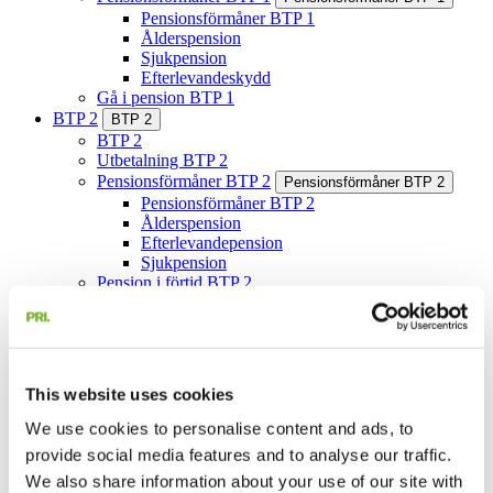
Pensionsförmåner BTP 1
Ålderspension
Sjukpension
Efterlevandeskydd
Gå i pension BTP 1
BTP 2
BTP 2
BTP 2
Utbetalning BTP 2
Pensionsförmåner BTP 2
Pensionsförmåner BTP 2
Pensionsförmåner BTP 2
Ålderspension
Efterlevandepension
Sjukpension
Pension i förtid BTP 2
Gå i pension BTP 2
Redan pensionär BTP 2
Händelser som påverkar BTP 2
Alternativ pensionslösning BTP 2
Frågor och svar BTP 2
This website uses cookies
BTP-nämnden
FTP 2
FTP 2
We use cookies to personalise content and ads, to
FTP 2
provide social media features and to analyse our traffic.
Utbetalning FTP 2
We also share information about your use of our site with
Flexiblare regler för pensionsutbetalning