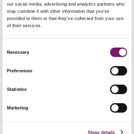
Pensionsförmåner FTP 2
Pensionsförmåner FTP 2
our social media, advertising and analytics partners who
Pensionsförmåner FTP 2
may combine it with other information that you’ve
Ålderspension FTP 2
provided to them or that they’ve collected from your use
Efterlevandepension FTP 2
Sjukpension FTP 2
of their services.
Gå i pension FTP 2
Redan pensionär FTP 2
Händelser som påverkar FTP 2
Consent
Alternativ pensionslösning FTP 2
Necessary
Frågor och svar FTP 2
Selection
Företagsegna planer
Företagsegna planer
Företagsegna planer
Utbetalning företagsegna planer
Preferences
Preliminärt skatteavdrag företagsegna planer
Bosatt utomlands företagsegna planer
Vinstandelsstiftelse
Statistics
Kontakt privat
Kontakt privat
Kontakt privat
Om du inte är nöjd
Marketing
Privat
FTP 2
Pensionsförmåner FTP 2
Show details