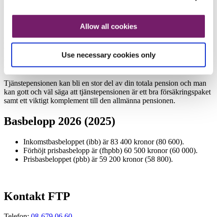
Pensionsförmåner FTP 2
Allow all cookies
Din arbetsgivare avsätter premier till din tjänstepension. I
tjänstepensionen ingår ålderspension, sjukpension vid långvarig
Use necessary cookies only
sjukdom och möjlighet för dina efterlevande att få
efterlevandepension när du avlider.
Tjänstepensionen kan bli en stor del av din totala pension och man
kan gott och väl säga att tjänstepensionen är ett bra försäkringspaket
samt ett viktigt komplement till den allmänna pensionen.
Basbelopp 2026 (2025)
Inkomstbasbeloppet (ibb) är 83 400 kronor (80 600).
Förhöjt prisbasbelopp är (fhpbb) 60 500 kronor (60 000).
Prisbasbeloppet (pbb) är 59 200 kronor (58 800).
Kontakt FTP
Telefon:
08-679 06 60