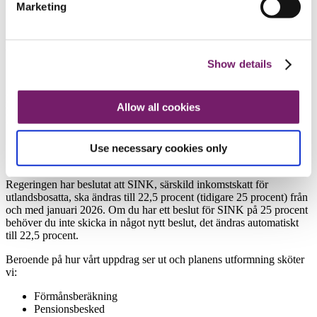
Privat
Marketing
Företagsegna planer
Företagsegen plan
Show details
En företagsegen plan är en tjänstepension som arbetsgivaren själv
Allow all cookies
har bestämt utformningen av. PRI Pensions- och stiftelsetjänst har
uppdraget att administrera den.
Use necessary cookies only
SINK-beslut 2026
Regeringen har beslutat att SINK, särskild inkomstskatt för
utlandsbosatta, ska ändras till 22,5 procent (tidigare 25 procent) från
och med januari 2026. Om du har ett beslut för SINK på 25 procent
behöver du inte skicka in något nytt beslut, det ändras automatiskt
till 22,5 procent.
Beroende på hur vårt uppdrag ser ut och planens utformning sköter
vi:
Förmånsberäkning
Pensionsbesked