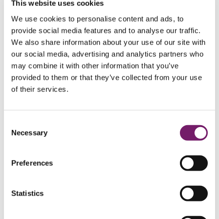
This website uses cookies
FTP 2
FTP 2
FTP 2
We use cookies to personalise content and ads, to
Utbetalning FTP 2
provide social media features and to analyse our traffic.
Flexiblare regler för pensionsutbetalning
Pensionsförmåner FTP 2
We also share information about your use of our site with
Pensionsförmåner FTP 2
Pensionsförmåner FTP 2
our social media, advertising and analytics partners who
Ålderspension FTP 2
may combine it with other information that you’ve
Efterlevandepension FTP 2
provided to them or that they’ve collected from your use
Sjukpension FTP 2
Gå i pension FTP 2
of their services.
Redan pensionär FTP 2
Händelser som påverkar FTP 2
Alternativ pensionslösning FTP 2
Frågor och svar FTP 2
Consent
Företagsegna planer
Företagsegna planer
Necessary
Selection
Företagsegna planer
Utbetalning företagsegna planer
Preliminärt skatteavdrag företagsegna planer
Preferences
Bosatt utomlands företagsegna planer
Vinstandelsstiftelse
Kontakt privat
Kontakt privat
Statistics
Kontakt privat
Om du inte är nöjd